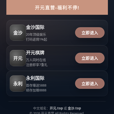
开元直营-福利不停!
金沙国际
金沙
立即进入
20年顶级娱乐
打码返佣1%起
开元棋牌
开元
立即进入
万人同时在线
注册即享7重礼
永利国际
永利
立即进入
首存壕送5888
续存加赠8888
中文域名：
开元.top
或
金沙.top
© 2026 开元直营 All Rights Reserved.